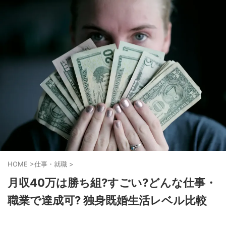
HOME
>
仕事・就職
>
月収40万は勝ち組?すごい?どんな仕事・
職業で達成可? 独身既婚生活レベル比較