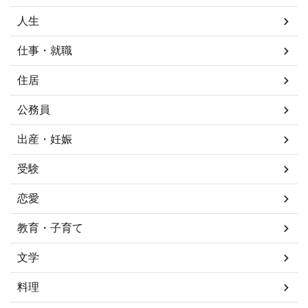
人生
仕事・就職
住居
公務員
出産・妊娠
受験
恋愛
教育・子育て
文学
料理