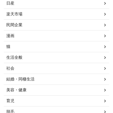
日産
楽天市場
民間企業
漫画
猫
生活全般
社会
結婚・同棲生活
美容・健康
育児
脱毛