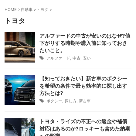
HOME
>
自動車
>
トヨタ
>
トヨタ
アルファードの中古が安いのはなぜ?値
下がりする時期や購入前に知っておき
たいこと。
アルファード
,
中古
,
安い
【知っておきたい】新古車のボクシー
を希望の条件で最も効率的に探し出す
方法とは?
ボクシー
,
探し方
,
新古車
トヨタ・ライズの不正への返金や補償
対応はあるのか?ロッキーも含めた納期