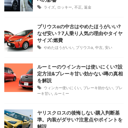
への影響
ライズ
,
ロッキー
,
不正
,
返金
プリウスαの中古はやめたほうがいい?
なぜ安い？7人乗り人気の理由やタイヤ
サイズ:燃費
やめたほうがいい
,
プリウスα
,
中古
,
安い
ルーミーのウインカーは使いにくい?設
定方法&ブレーキ甘い効かない噂の真相
を解説
ウィンカー使いにくい
,
ブレーキ効かない
,
ブレ
ーキ甘い
,
ルーミー
ヤリスクロスの後悔しない購入判断基
準。内装がダサい?注意点やポイントを
解説