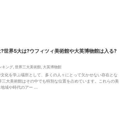
?世界5大は?ウフィツィ美術館や大英博物館は入る?
ンキング
,
世界三大美術館
,
大英博物館
や文化を学ぶ場所として、多くの人々にとって欠かせない存在とな
界三大美術館はその中でも特別な位置を占めています。これらの美
域や時代のアー ...