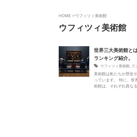
HOME
>
ウフィツィ美術館
ウフィツィ美術館
世界三大美術館とは
ランキング紹介。
ウフィツィ美術館
,
ラ
美術館は私たちが歴史
っています。 特に、世
術館は、それぞれ異なる地