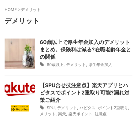
HOME
>
デメリット
デメリット
60歳以上で厚生年金加入のデメリット
まとめ。保険料は減る?在職老齢年金と
の関係
60歳以上
,
デメリット
,
厚生年金加入
【SPU合せ技注意点】楽天アプリとハ
ピタスでポイント2重取り可能?漏れ対
策ご紹介
SPU
,
デメリット
,
ハピタス
,
ポイント2重取り
,
メリット
,
楽天
,
楽天ポイント
,
注意点