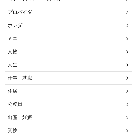
プロバイダ
ホンダ
ミニ
人物
人生
仕事・就職
住居
公務員
出産・妊娠
受験