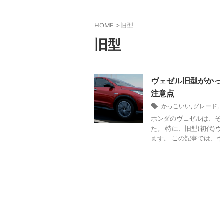
HOME
>
旧型
旧型
ヴェゼル旧型がかっ
注意点
かっこいい
,
グレード
,
ホンダのヴェゼルは、
た。 特に、旧型(初代
ます。 この記事では、ヴ