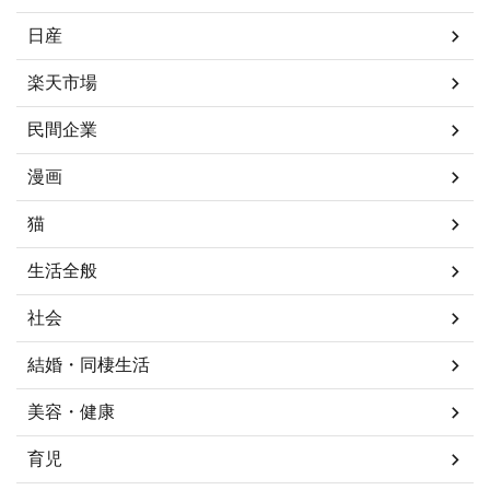
日産
楽天市場
民間企業
漫画
猫
生活全般
社会
結婚・同棲生活
美容・健康
育児