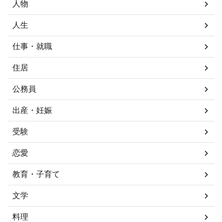
人物
人生
仕事・就職
住居
公務員
出産・妊娠
受験
恋愛
教育・子育て
文学
料理