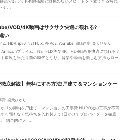
無線接続であっても有線接続と遜色のないスピードを享受できる時代
 ...
ube/VOD/4K動画はサクサク快適に観れる?
の違い
ライム
,
HDR
,
ipv6
,
NETFLIX
,
PPPoE
,
YouTube
,
回線速度
,
楽天ひかり
、Amazonプライム、NETFLIX等で4K、HDR動画を快適に観れる？
ット環境も当たり前の時代となり、音楽や動画を楽しむ方法もロー
徹底解説】無料にする方法!戸建て＆マンションケー
事費
,
楽天ひかり
かりの契約を戸建て・マンションの工事費 NURO光の工事が不可
胆する間もなく気持ちを入れ替えて1日かけてプロバイダーを徹底
 結果的に大 ...