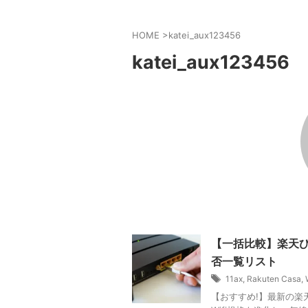
HOME
>
katei_aux123456
katei_aux123456
【一括比較】楽天ひかり
否一覧リスト
11ax
,
Rakuten Casa
,
【おすすめ!】最新の楽