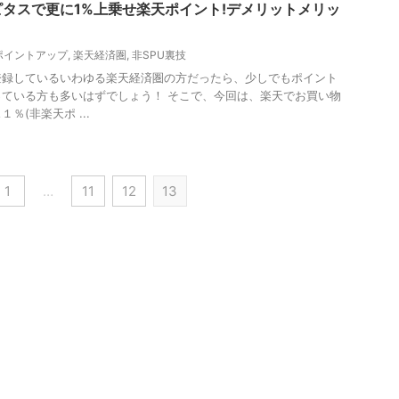
ピタスで更に1%上乗せ楽天ポイント!デメリットメリッ
ポイントアップ
,
楽天経済圏
,
非SPU裏技
登録しているいわゆる楽天経済圏の方だったら、少しでもポイント
ている方も多いはずでしょう！ そこで、今回は、楽天でお買い物
％(非楽天ポ ...
1
…
11
12
13