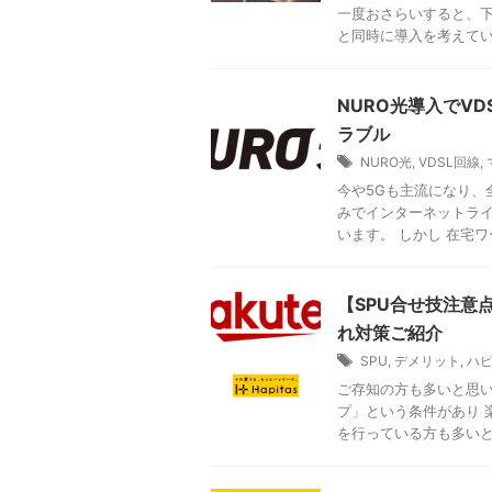
一度おさらいすると、下
と同時に導入を考えていたN
NURO光導入でV
ラブル
NURO光
,
VDSL回線
,
今や5Gも主流になり、
みでインターネットラ
います。 しかし 在宅ワー
【SPU合せ技注意
れ対策ご紹介
SPU
,
デメリット
,
ハ
ご存知の方も多いと思い
プ」という条件があり 
を行っている方も多いと思