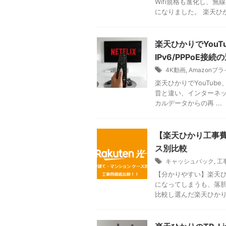
Wifi規格も進化し、
になりました。 楽天ひかり
楽天ひかりでYouT
IPv6/PPPoE接続
4K動画
,
Amazonプ
楽天ひかりでYouTube
昔と違い、インターネ
カルデータからの再 ...
【楽天ひかり工事費
ス別比較
キャッシュバック
,
工
【分かりやすい】楽天ひ
になってしまうも、落
比較し選んだ楽天ひかり。