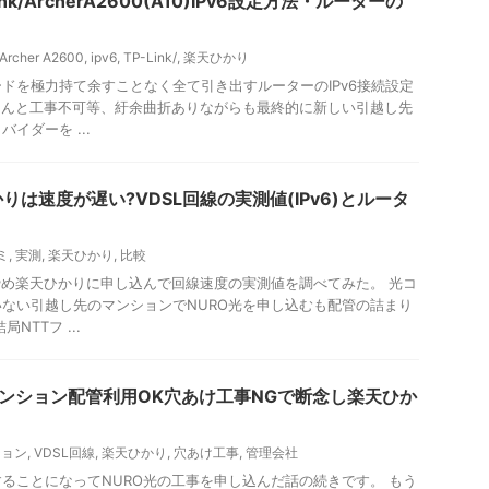
k/ArcherA2600(A10)IPv6設定方法・ルーターの
Archer A2600
,
ipv6
,
TP-Link/
,
楽天ひかり
ドを極力持て余すことなく全て引き出すルーターのIPv6接続設定
なんと工事不可等、紆余曲折ありながらも最終的に新しい引越し先
イダーを ...
は速度が遅い?VDSL回線の実測値(IPv6)とルータ
ミ
,
実測
,
楽天ひかり
,
比較
諦め楽天ひかりに申し込んで回線速度の実測値を調べてみた。 光コ
ない引越し先のマンションでNURO光を申し込むも配管の詰まり
NTTフ ...
Lマンション配管利用OK穴あけ工事NGで断念し楽天ひか
ション
,
VDSL回線
,
楽天ひかり
,
穴あけ工事
,
管理会社
ることになってNURO光の工事を申し込んだ話の続きです。 もう