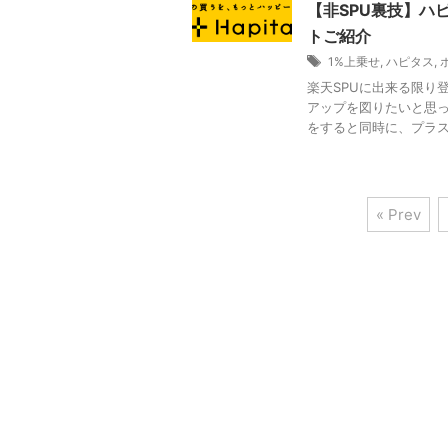
【非SPU裏技】ハ
トご紹介
1%上乗せ
,
ハピタス
,
楽天SPUに出来る限り
アップを図りたいと思っ
をすると同時に、プラス１
« Prev