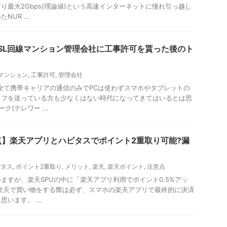
り最大2Gbps(理論値)という高速インターネットに憧れ引っ越し
UR ...
DSL回線マンション管理会社に工事許可を貰った後のト
マンション
,
工事許可
,
管理会社
全て携帯キャリアの通信のみでPCは使わずスマホやタブレットの
イフを送っている方も少なくはない時代になってきてはいるとは思
ク(テレワー ...
点】楽天アプリとハピタスでポイント2重取り可能?漏
ピタス
,
ポイント2重取り
,
メリット
,
楽天
,
楽天ポイント
,
注意点
ますが、楽天SPUの中に「楽天アプリ利用でポイント0.5%アッ
楽天で買い物をする際は必ず、スマホの楽天アプリで最終的に決済
います。 ...