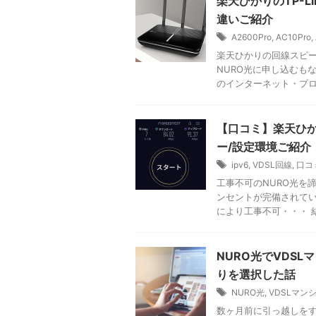
楽天ひかりのTP-Lin
違いご紹介
A2600Pro
,
AC10Pro
,
楽天ひかりの回線スピー
NURO光に申し込むも
のインターネット・プロバ
【口コミ】楽天ひかり
ー/設定環境ご紹介
ipv6
,
VDSL回線
,
口コ
工事不可のNURO光を
ンセントが完備されてい
により工事不可・・・ 結局
NURO光でVDS
りを選択した話
NURO光
,
VDSLマン
数ヶ月前に引っ越しをす